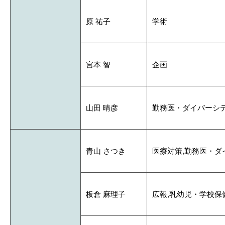
原 祐子
学術
宮本 智
企画
山田 晴彦
勤務医・ダイバーシ
青山 さつき
医療対策,勤務医・ダ
板倉 麻理子
広報,乳幼児・学校保