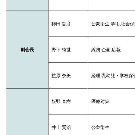
柿田 哲彦
公衆衛生,学術,社会保
副会長
野下 純世
総務,企画,広報
益原 奈美
経理,乳幼児・学校保
飯野 直樹
医療対策
井上 賢治
公衆衛生