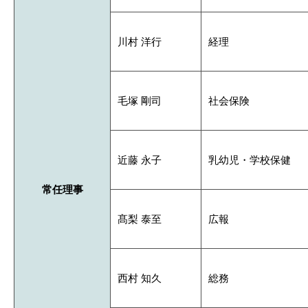
川村 洋行
経理
毛塚 剛司
社会保険
近藤 永子
乳幼児・学校保健
常任理事
髙梨 泰至
広報
西村 知久
総務