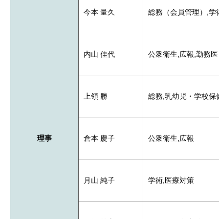
今本 量久
総務（会員管理）,学
内山 佳代
公衆衛生,広報,勤務
上領 勝
総務,乳幼児・学校保
理事
倉本 慶子
公衆衛生,広報
月山 純子
学術,医療対策