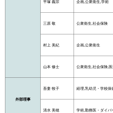
平塚 義宗
企画,公衆衛生,学術
三原 敬
公衆衛生,社会保険
村上 美紀
企画,公衆衛生
山本 修士
公衆衛生,社会保険,
吾妻 牧子
経理,乳幼児・学校保
外部理事
清水 美穂
学術,勤務医・ダイバ