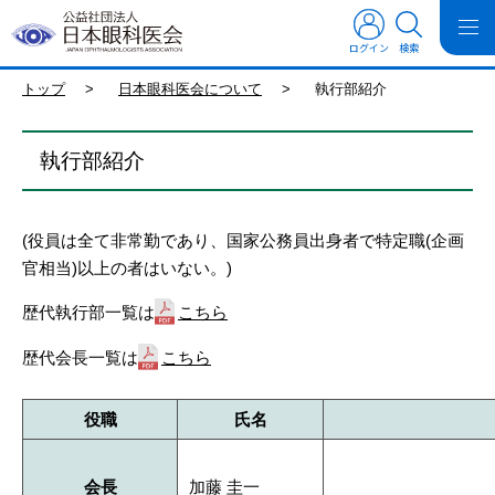
ログイン
検索
トップ
>
日本眼科医会について
>
執行部紹介
執行部紹介
(役員は全て非常勤であり、国家公務員出身者で特定職(企画
官相当)以上の者はいない。)
歴代執行部一覧は
こちら
歴代会長一覧は
こちら
役職
氏名
会長
加藤 圭一