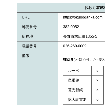
おおくぼ眼
URL
https://okuboganka.com
郵便番号
382-0052
所在地
長野市末広町1355-5
電話番号
026-269-0009
備考
補助具
(○=対応可、△=要
ルーペ
○
単眼鏡
×
遮光眼鏡
○
拡大読書器
○