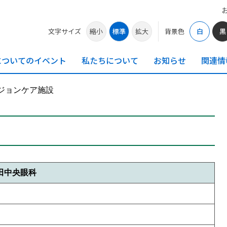
文字サイズ
縮小
標準
拡大
背景色
白
黒
についての
イベント
私たちに
ついて
お知らせ
関連情
ジョンケア施設
田中央眼科