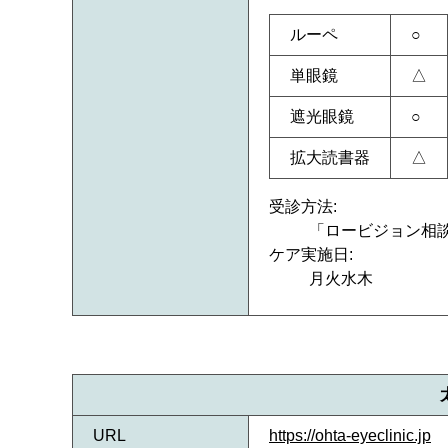
ルーペ
○
単眼鏡
△
遮光眼鏡
○
拡大読書器
△
受診方法:
「ロービジョン相
ケア実施日:
月火水木
URL
https://ohta-eyeclinic.jp