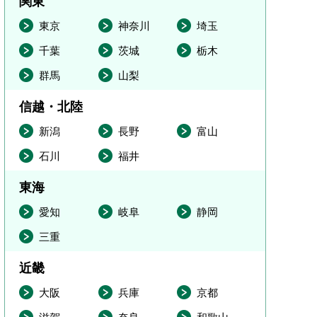
関東
東京
神奈川
埼玉
千葉
茨城
栃木
群馬
山梨
信越・北陸
新潟
長野
富山
石川
福井
東海
愛知
岐阜
静岡
三重
近畿
大阪
兵庫
京都