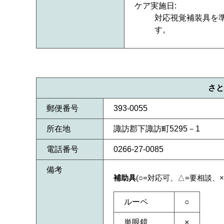
ケア実施日:
対応視覚補装具を
す。
さと
郵便番号
393-0055
所在地
諏訪郡下諏訪町5295－1
電話番号
0266-27-0085
備考
補助具
(○=対応可、△=要相談、×
ルーペ
○
単眼鏡
×