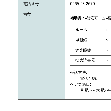
電話番号
0265-23-2670
備考
補助具
(○=対応可、△=
ルーペ
○
単眼鏡
○
遮光眼鏡
○
拡大読書器
○
受診方法:
電話予約。
ケア実施日:
月曜から木曜の