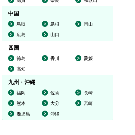
滋賀
奈良
和歌山
中国
鳥取
島根
岡山
広島
山口
四国
徳島
香川
愛媛
高知
九州・沖縄
福岡
佐賀
長崎
熊本
大分
宮崎
鹿児島
沖縄