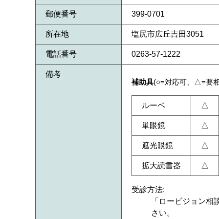
郵便番号
399-0701
所在地
塩尻市広丘吉田3051
電話番号
0263-57-1222
備考
補助具
(○=対応可、△=要
ルーペ
△
単眼鏡
△
遮光眼鏡
△
拡大読書器
△
受診方法:
「ロービジョン相
さい。