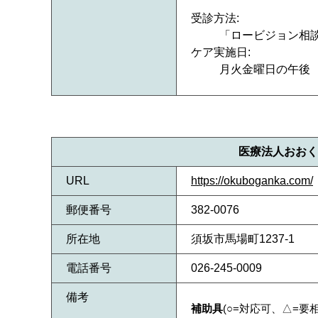
受診方法:
「ロービジョン相
ケア実施日:
月火金曜日の午後
医療法人おおく
URL
https://okuboganka.com/
郵便番号
382-0076
所在地
須坂市馬場町1237-1
電話番号
026-245-0009
備考
補助具
(○=対応可、△=要