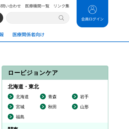
お問い合わせ
医療機関一覧
リンク集
会員ログイン
報
医療関係者向け
ロービジョンケア
北海道・東北
北海道
青森
岩手
宮城
秋田
山形
福島