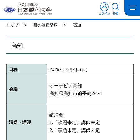
ログイン
検索
トップ
>
目の健康講座
>
高知
高知
日程
2026年10月4日(日)
オーテピア高知
会場
高知県高知市追手筋2-1-1
講演会
演題・講師
1.「演題未定」講師未定
2.「演題未定」講師未定