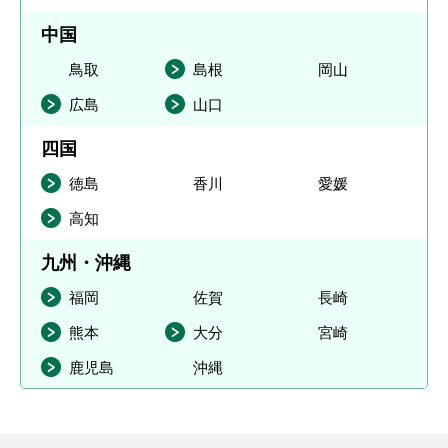
中国
鳥取
島根
岡山
広島
山口
四国
徳島
香川
愛媛
高知
九州・沖縄
福岡
佐賀
長崎
熊本
大分
宮崎
鹿児島
沖縄