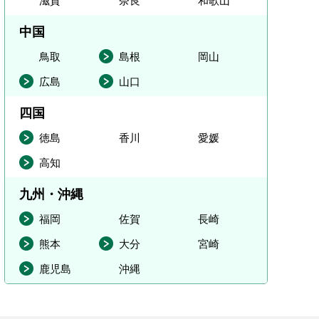
滋賀
奈良
和歌山
中国
鳥取
島根
岡山
広島
山口
四国
徳島
香川
愛媛
高知
九州・沖縄
福岡
佐賀
長崎
熊本
大分
宮崎
鹿児島
沖縄