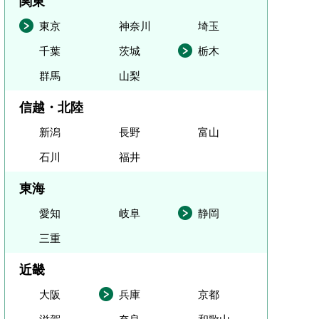
関東
東京
神奈川
埼玉
千葉
茨城
栃木
群馬
山梨
信越・北陸
新潟
長野
富山
石川
福井
東海
愛知
岐阜
静岡
三重
近畿
大阪
兵庫
京都