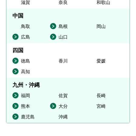
滋賀
奈良
和歌山
中国
鳥取
島根
岡山
広島
山口
四国
徳島
香川
愛媛
高知
九州・沖縄
福岡
佐賀
長崎
熊本
大分
宮崎
鹿児島
沖縄