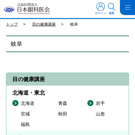
ログイン
検索
トップ
>
目の健康講座
>
岐阜
岐阜
目の健康講座
北海道・東北
北海道
青森
岩手
宮城
秋田
山形
福島