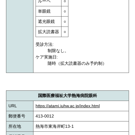
ルーペ
○
単眼鏡
○
遮光眼鏡
○
拡大読書器
○
受診方法:
制限なし。
ケア実施日:
随時（拡大読書器のみ予約制）
国際医療福祉大学熱海病院眼科
URL
https://atami.iuhw.ac.jp/index.html
郵便番号
413-0012
所在地
熱海市東海岸町13-1