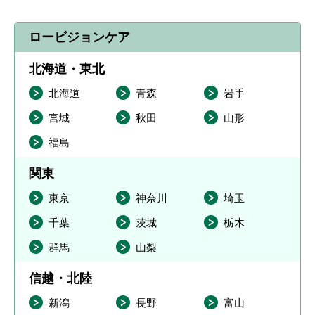
ロービジョンケア
北海道・東北
北海道
青森
岩手
宮城
秋田
山形
福島
関東
東京
神奈川
埼玉
千葉
茨城
栃木
群馬
山梨
信越・北陸
新潟
長野
富山