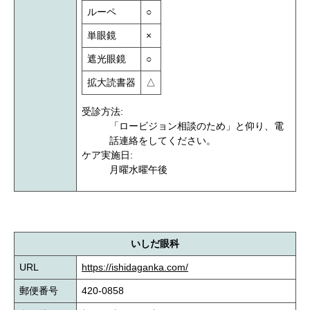
ルーペ
○
単眼鏡
×
遮光眼鏡
○
拡大読書器
△
受診方法:
「ロービジョン相談のため」と仰り、電
話連絡をしてください。
ケア実施日:
月曜水曜午後
いしだ眼科
URL
https://ishidaganka.com/
郵便番号
420-0858