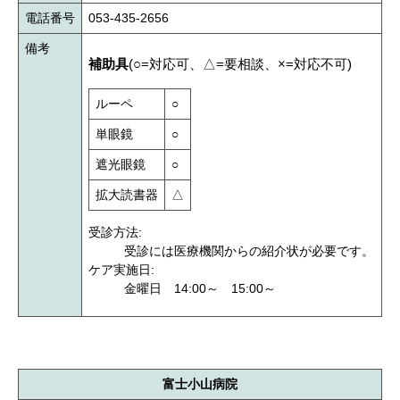
電話番号
053-435-2656
備考
補助具
(○=対応可、△=要相談、×=対応不可)
ルーペ
○
単眼鏡
○
遮光眼鏡
○
拡大読書器
△
受診方法:
受診には医療機関からの紹介状が必要です。
ケア実施日:
金曜日 14:00～ 15:00～
富士小山病院