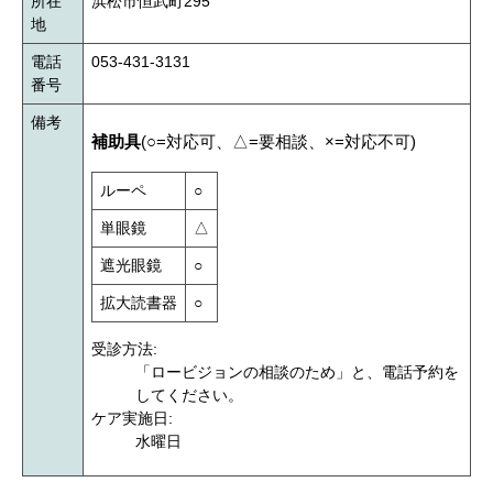
所在
浜松市恒武町295
地
電話
053-431-3131
番号
備考
補助具
(○=対応可、△=要相談、×=対応不可)
ルーペ
○
単眼鏡
△
遮光眼鏡
○
拡大読書器
○
受診方法:
「ロービジョンの相談のため」と、電話予約を
してください。
ケア実施日:
水曜日