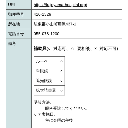
URL
https://fujioyama-hospital.org/
郵便番号
410-1326
所在地
駿東郡小山町用沢437-1
電話番号
055-078-1200
備考
補助具
(○=対応可、△=要相談、×=対応不可)
ルーペ
○
単眼鏡
○
遮光眼鏡
○
拡大読書器
○
受診方法:
眼科受診してください。
ケア実施日:
主に金曜の午後