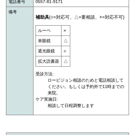
電話番号
0557-81-9171
備考
補助具
(○=対応可、△=要相談、×=対応不可)
ルーペ
×
単眼鏡
△
遮光眼鏡
○
拡大読書器
△
受診方法:
ロービジョン相談のためと電話相談して
ください。もしくは予約外で11時までの
来院。
ケア実施日:
相談して日程調整します