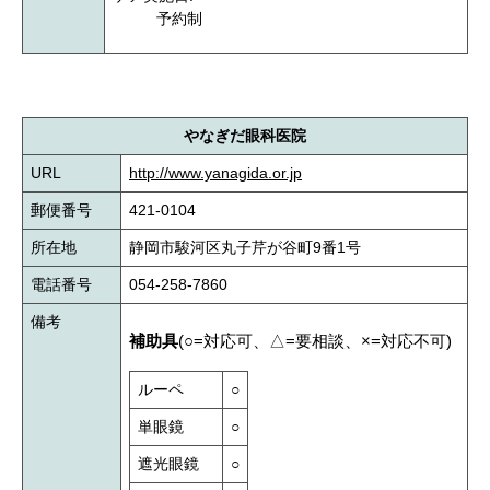
予約制
やなぎだ眼科医院
URL
http://www.yanagida.or.jp
郵便番号
421-0104
所在地
静岡市駿河区丸子芹が谷町9番1号
電話番号
054-258-7860
備考
補助具
(○=対応可、△=要相談、×=対応不可)
ルーペ
○
単眼鏡
○
遮光眼鏡
○