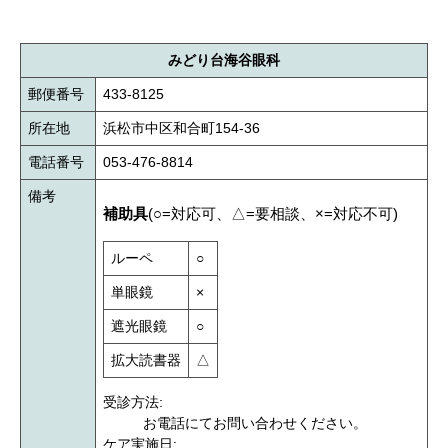
みどり台海谷眼科
郵便番号
433-8125
所在地
浜松市中区和合町154-36
電話番号
053-476-8814
備考
補助具
(○=対応可、△=要相談、×=対応不可)
ルーペ
○
単眼鏡
×
遮光眼鏡
○
拡大読書器
△
受診方法:
お電話にてお問い合わせください。
ケア実施日: