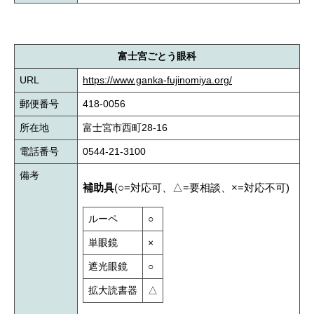
富士宮ごとう眼科
URL
https://www.ganka-fujinomiya.org/
郵便番号
418-0056
所在地
富士宮市西町28-16
電話番号
0544-21-3100
備考
補助具
(○=対応可、△=要相談、×=対応不可)
ルーペ
○
単眼鏡
×
遮光眼鏡
○
拡大読書器
△