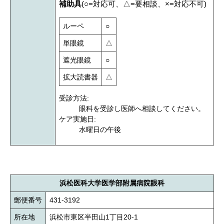
補助具
(○=対応可、△=要相談、×=対応不可)
ルーペ
○
単眼鏡
△
遮光眼鏡
○
拡大読書器
△
受診方法:
眼科を受診し医師へ相談してください。
ケア実施日:
水曜日の午後
浜松医科大学医学部附属病院眼科
郵便番号
431-3192
所在地
浜松市東区半田山1丁目20-1