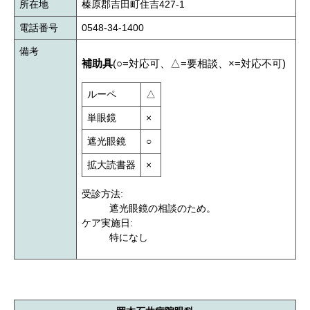
所在地
榛原郡吉田町住吉427-1
電話番号
0548-34-1400
備考
補助具
(○=対応可、△=要相談、×=対応不可)
ルーペ
△
単眼鏡
×
遮光眼鏡
○
拡大読書器
×
受診方法:
遮光眼鏡の相談のため。
ケア実施日:
特になし