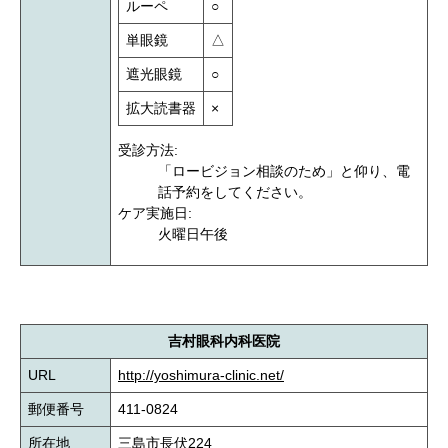
ルーペ
○
単眼鏡
△
遮光眼鏡
○
拡大読書器
×
受診方法:
「ロービジョン相談のため」と仰り、電
話予約をしてください。
ケア実施日:
火曜日午後
吉村眼科内科医院
URL
http://yoshimura-clinic.net/
郵便番号
411-0824
所在地
三島市長伏224