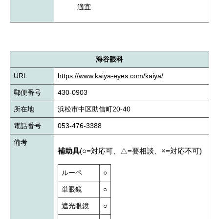
適宜
海谷眼科
URL
https://www.kaiya-eyes.com/kaiya/
郵便番号
430-0903
所在地
浜松市中区助信町20-40
電話番号
053-476-3388
備考
補助具
(○=対応可、△=要相談、×=対応不可)
ルーペ
○
単眼鏡
○
遮光眼鏡
○