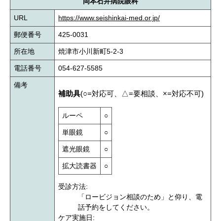
岡本石井病院眼科
URL
https://www.seishinkai-med.or.jp/
郵便番号
425-0031
所在地
焼津市小川新町5-2-3
電話番号
054-627-5585
備考
補助具
(○=対応可、△=要相談、×=対応不可)
ルーペ
○
単眼鏡
○
遮光眼鏡
○
拡大読書器
○
受診方法:
「ロービジョン相談のため」と仰り、電
話予約をしてください。
ケア実施日: