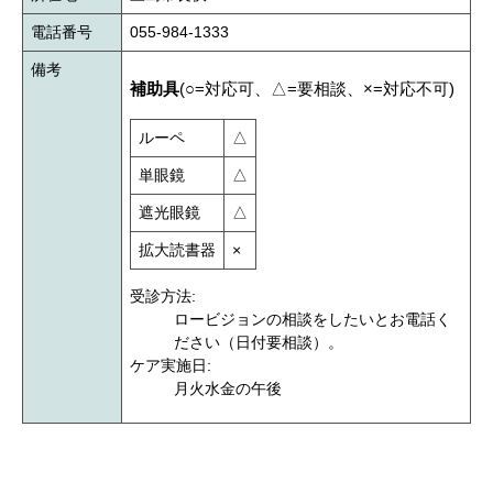
電話番号
055-984-1333
備考
補助具
(○=対応可、△=要相談、×=対応不可)
ルーペ
△
単眼鏡
△
遮光眼鏡
△
拡大読書器
×
受診方法:
ロービジョンの相談をしたいとお電話く
ださい（日付要相談）。
ケア実施日:
月火水金の午後