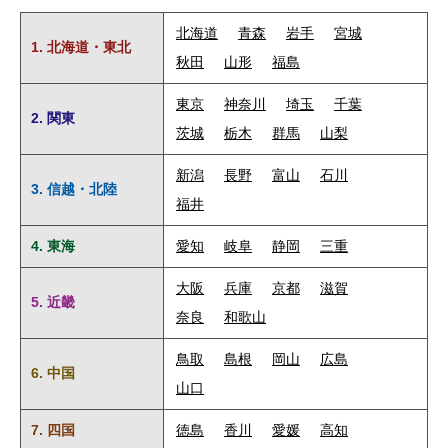
北海道
青森
岩手
宮城
1. 北海道・東北
秋田
山形
福島
東京
神奈川
埼玉
千葉
2. 関東
茨城
栃木
群馬
山梨
新潟
長野
富山
石川
3. 信越・北陸
福井
4. 東海
愛知
岐阜
静岡
三重
大阪
兵庫
京都
滋賀
5. 近畿
奈良
和歌山
鳥取
島根
岡山
広島
6. 中国
山口
7. 四国
徳島
香川
愛媛
高知