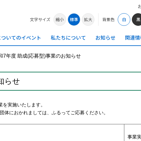
文字サイズ
縮小
標準
拡大
背景色
白
黒
についての
イベント
私たちに
ついて
お知らせ
関連情
和7年度 助成(応募型)事業のお知らせ
お知らせ
業を実施いたします。
団体におかれましては、ふるってご応募ください。
事業