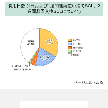
装用日数 (1日および1週間連続使い捨てSCL、2
週間頻回交換SCLについて)
ページ上部へ戻る