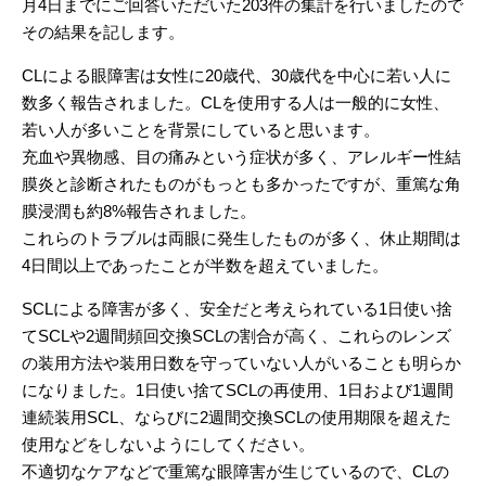
月4日までにご回答いただいた203件の集計を行いましたので
その結果を記します。
CLによる眼障害は女性に20歳代、30歳代を中心に若い人に
数多く報告されました。CLを使用する人は一般的に女性、
若い人が多いことを背景にしていると思います。
充血や異物感、目の痛みという症状が多く、アレルギー性結
膜炎と診断されたものがもっとも多かったですが、重篤な角
膜浸潤も約8%報告されました。
これらのトラブルは両眼に発生したものが多く、休止期間は
4日間以上であったことが半数を超えていました。
SCLによる障害が多く、安全だと考えられている1日使い捨
てSCLや2週間頻回交換SCLの割合が高く、これらのレンズ
の装用方法や装用日数を守っていない人がいることも明らか
になりました。1日使い捨てSCLの再使用、1日および1週間
連続装用SCL、ならびに2週間交換SCLの使用期限を超えた
使用などをしないようにしてください。
不適切なケアなどで重篤な眼障害が生じているので、CLの